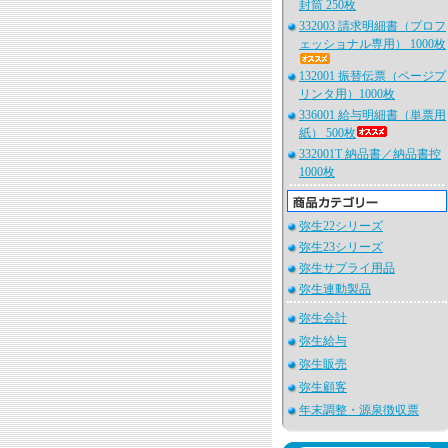
封筒 250枚
332003 請求明細書（プロフ
ェッショナル専用） 1000枚
132001 振替伝票（ページプ
リンタ用）1000枚
336001 給与明細書（単票用
紙） 500枚
332001T 納品書／納品書控
1000枚
弥生22シリーズ
弥生23シリーズ
弥生サプライ用品
弥生連動製品
弥生会計
弥生給与
弥生販売
弥生顧客
年末調整・源泉徴収票