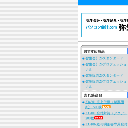
弥生会計26スタンダード
弥生会計26プロフェッショ
ナル
弥生販売26スタンダード
弥生販売26プロフェッショ
ナル
334301 売上伝票（単票用
紙） 500枚
333101 窓付封筒（アクア）
200枚
333106 給与明細書専用窓付