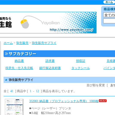
ホーム
>
弥生販売
>
弥生販売サプライ
納品書
請求書
領収証
見積
得意先・仕入先元帳
銀行振込依頼書
タックシール
バイン
弥生販売サプライ
並び順を変更
[
お
全 [
41
] 商品中 [
1
-
12
] 商品を表示しています。
332001 納品書（プロフェッショナル専用） 1000枚
■ページ（レーザー）プリンタ
■A4縦 幅210mm×高さ297mm