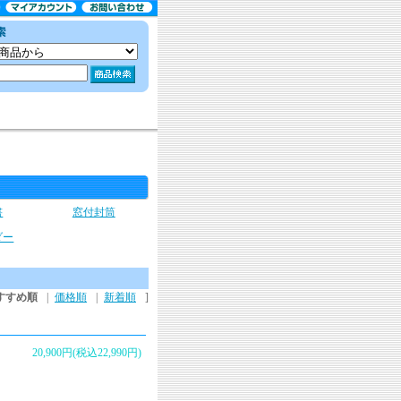
書
窓付封筒
ダー
すすめ順
|
価格順
|
新着順
]
20,900円(税込22,990円)