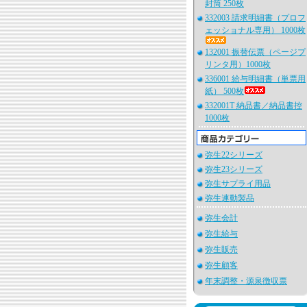
封筒 250枚
332003 請求明細書（プロフ
ェッショナル専用） 1000枚
132001 振替伝票（ページプ
リンタ用）1000枚
336001 給与明細書（単票用
紙） 500枚
332001T 納品書／納品書控
1000枚
弥生22シリーズ
弥生23シリーズ
弥生サプライ用品
弥生連動製品
弥生会計
弥生給与
弥生販売
弥生顧客
年末調整・源泉徴収票