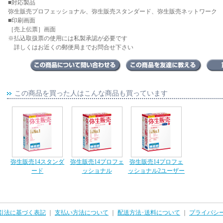
■対応製品
弥生販売プロフェッショナル、弥生販売スタンダード、弥生販売ネットワーク
■印刷画面
［売上伝票］画面
※払込取扱票の使用には私製承認が必要です
詳しくはお近くの郵便局までお問合せ下さい
この商品を買った人はこんな商品も買っています
弥生販売14スタンダ
弥生販売14プロフェ
弥生販売14プロフェ
ード
ッショナル
ッショナル2ユーザー
引法に基づく表記
｜
支払い方法について
｜
配送方法･送料について
｜
プライバシ