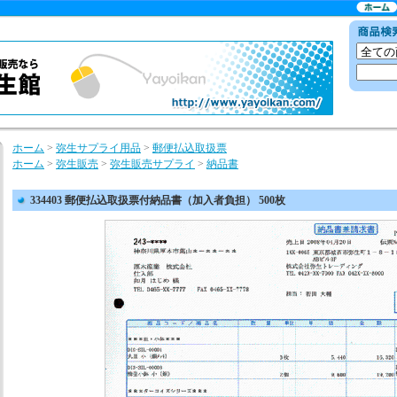
ホーム
>
弥生サプライ用品
>
郵便払込取扱票
ホーム
>
弥生販売
>
弥生販売サプライ
>
納品書
334403 郵便払込取扱票付納品書（加入者負担） 500枚