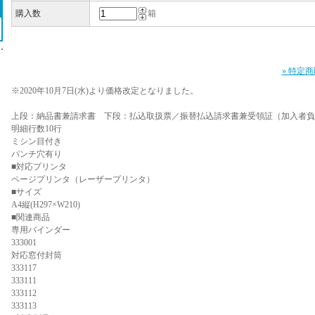
購入数
箱
» 特定
※2020年10月7日(水)より価格改定となりました。
上段：納品書兼請求書 下段：払込取扱票／振替払込請求書兼受領証（加入者負
明細行数10行
ミシン目付き
パンチ穴有り
■対応プリンタ
ページプリンタ（レーザープリンタ）
■サイズ
A4縦(H297×W210)
■関連商品
専用バインダー
333001
対応窓付封筒
333117
333111
333112
333113