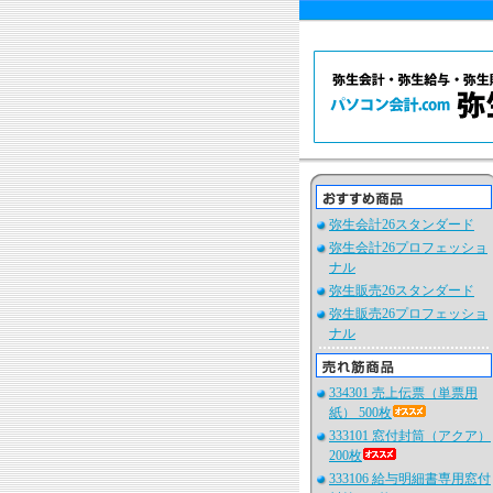
弥生会計26スタンダード
弥生会計26プロフェッショ
ナル
弥生販売26スタンダード
弥生販売26プロフェッショ
ナル
334301 売上伝票（単票用
紙） 500枚
333101 窓付封筒（アクア）
200枚
333106 給与明細書専用窓付