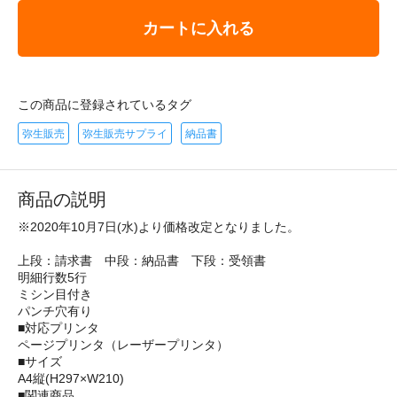
カートに入れる
この商品に登録されているタグ
弥生販売
弥生販売サプライ
納品書
商品の説明
※2020年10月7日(水)より価格改定となりました。
上段：請求書 中段：納品書 下段：受領書
明細行数5行
ミシン目付き
パンチ穴有り
■対応プリンタ
ページプリンタ（レーザープリンタ）
■サイズ
A4縦(H297×W210)
■関連商品