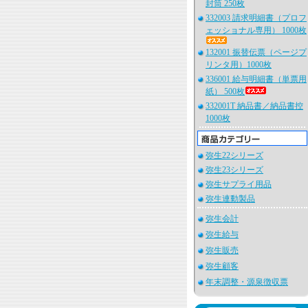
封筒 250枚
332003 請求明細書（プロフ
ェッショナル専用） 1000枚
132001 振替伝票（ページプ
リンタ用）1000枚
336001 給与明細書（単票用
紙） 500枚
332001T 納品書／納品書控
1000枚
弥生22シリーズ
弥生23シリーズ
弥生サプライ用品
弥生連動製品
弥生会計
弥生給与
弥生販売
弥生顧客
年末調整・源泉徴収票