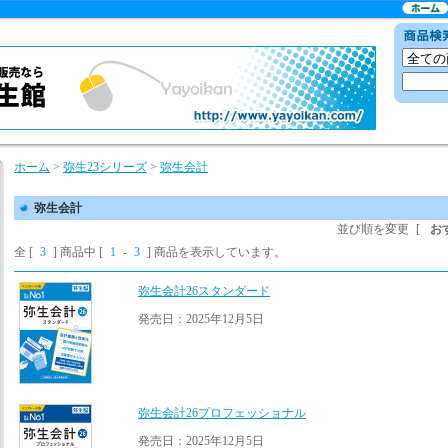
ホーム
>
弥生23シリーズ
>
弥生会計
弥生会計
並び順を変更
[
お
全 [
3
] 商品中 [
1
-
3
] 商品を表示しています。
弥生会計26スタンダード
発売日：2025年12月5日
弥生会計26プロフェッショナル
発売日：2025年12月5日