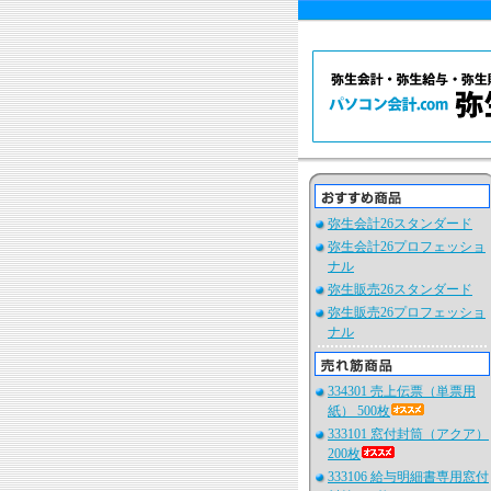
弥生会計26スタンダード
弥生会計26プロフェッショ
ナル
弥生販売26スタンダード
弥生販売26プロフェッショ
ナル
334301 売上伝票（単票用
紙） 500枚
333101 窓付封筒（アクア）
200枚
333106 給与明細書専用窓付