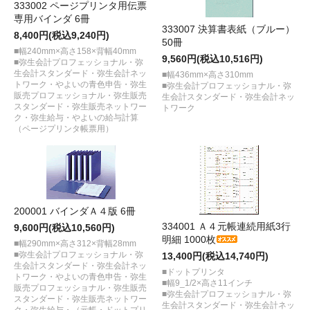
333002 ページプリンタ用伝票
専用バインダ 6冊
333007 決算書表紙（ブルー）
8,400円(税込9,240円)
50冊
■幅240mm×高さ158×背幅40mm
9,560円(税込10,516円)
■弥生会計プロフェッショナル・弥
生会計スタンダード・弥生会計ネッ
■幅436mm×高さ310mm
トワーク・やよいの青色申告・弥生
■弥生会計プロフェッショナル・弥
販売プロフェッショナル・弥生販売
生会計スタンダード・弥生会計ネッ
スタンダード・弥生販売ネットワー
トワーク
ク・弥生給与・やよいの給与計算
（ページプリンタ帳票用）
200001 バインダＡ４版 6冊
334001 Ａ４元帳連続用紙3行
9,600円(税込10,560円)
明細 1000枚
■幅290mm×高さ312×背幅28mm
■弥生会計プロフェッショナル・弥
13,400円(税込14,740円)
生会計スタンダード・弥生会計ネッ
■ドットプリンタ
トワーク・やよいの青色申告・弥生
■幅9_1/2×高さ11インチ
販売プロフェッショナル・弥生販売
■弥生会計プロフェッショナル・弥
スタンダード・弥生販売ネットワー
生会計スタンダード・弥生会計ネッ
ク・弥生給与・（元帳・ドットプリ