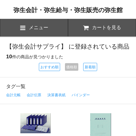
弥生会計・弥生給与・弥生販売の弥生館
メニュー
カートを見る
【弥生会計サプライ】 に登録されている商品
10
件の商品が見つかりました
おすすめ順
価格順
新着順
タグ一覧
会計元帳
会計伝票
決算書表紙
バインダー