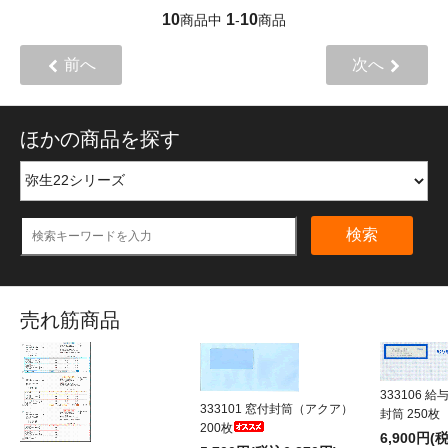
10
1
10
商品中
-
商品
前へ
次へ
ほかの商品を探す
検索
売れ筋商品
333106 
333101 窓付封筒（アクア）
封筒 250枚
200枚
6,900円(