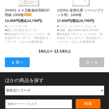
334001 Ａ４元帳連続用紙3行
132001 振替伝票（ページプリ
明細 1000枚
ンタ用）1000枚
13,400円(税込14,740円)
17,000円(税込18,700円)
■ドットプリンタ
■ページ（レーザー）プリンタ
■幅9_1/2×高さ11インチ
■A4縦 幅210mm×高さ297mm
■弥生会計プロフェッショナル・弥
■弥生会計プロフェッショナル・弥
生会計スタンダード・弥生会計ネッ
生会計スタンダード・弥生会計ネッ
トワーク・やよいの青色申告
トワーク・やよいの青色申告
14
13
14
商品中
-
商品
前へ
次へ
ほかの商品を探す
検索